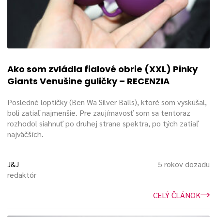
Ako som zvládla fialové obrie (XXL) Pinky
Giants Venušine guličky – RECENZIA
Posledné loptičky (Ben Wa Silver Balls), ktoré som vyskúšal,
boli zatiaľ najmenšie. Pre zaujímavosť som sa tentoraz
rozhodol siahnuť po druhej strane spektra, po tých zatiaľ
najväčších.
J&J
5 rokov dozadu
redaktór
CELÝ ČLÁNOK