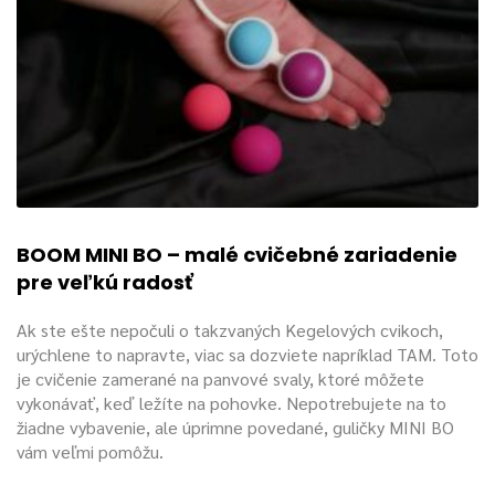
BOOM MINI BO – malé cvičebné zariadenie
pre veľkú radosť
Ak ste ešte nepočuli o takzvaných Kegelových cvikoch,
urýchlene to napravte, viac sa dozviete napríklad TAM. Toto
je cvičenie zamerané na panvové svaly, ktoré môžete
vykonávať, keď ležíte na pohovke. Nepotrebujete na to
žiadne vybavenie, ale úprimne povedané, guličky MINI BO
vám veľmi pomôžu.