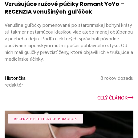
Vzrušujúce ružové púčiky Romant YoYo –
RECENZIA venušiných guľôčok
Venušine guľôčky pomenované po starorímskej bohyni krásy
sú takmer nestarnúcou klasikou viac alebo menej obľúbenou
v priebehu dejín. Podľa niektorých správ boli pôvodne
používané japonskými mužmi počas pohlavného styku. Od
nich mali guličky prevziať ženy, ktoré objavili ich vzrušujúce a
medicínske účinky.
Historička
8 rokov dozadu
redaktór
CELÝ ČLÁNOK
RECENZIE EROTICKÝCH POMÔCOK