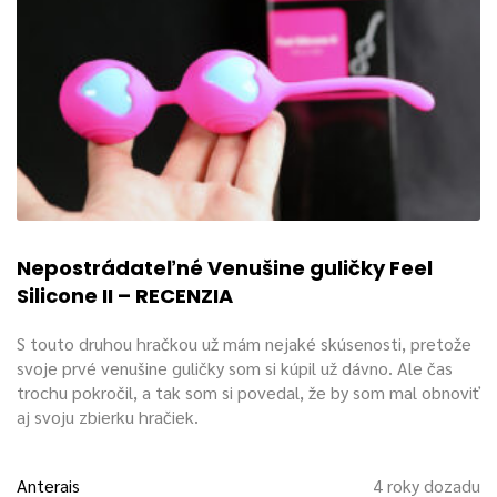
Nepostrádateľné Venušine guličky Feel
Silicone II – RECENZIA
S touto druhou hračkou už mám nejaké skúsenosti, pretože
svoje prvé venušine guličky som si kúpil už dávno. Ale čas
trochu pokročil, a tak som si povedal, že by som mal obnoviť
aj svoju zbierku hračiek.
Anterais
4 roky dozadu