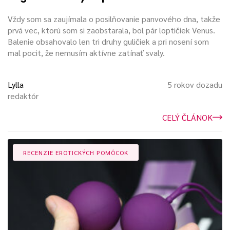
Vždy som sa zaujímala o posilňovanie panvového dna, takže
prvá vec, ktorú som si zaobstarala, bol pár loptičiek Venus.
Balenie obsahovalo len tri druhy guličiek a pri nosení som
mal pocit, že nemusím aktívne zatínať svaly.
Lylla
5 rokov dozadu
redaktór
CELÝ ČLÁNOK
RECENZIE EROTICKÝCH POMÔCOK