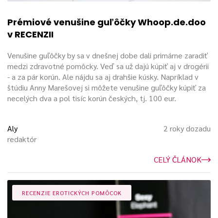
Prémiové venušine guľôčky Whoop.de.doo
v RECENZII
Venušine guľôčky by sa v dnešnej dobe dali primárne zaradiť
medzi zdravotné pomôcky. Veď sa už dajú kúpiť aj v drogérii
- a za pár korún. Ale nájdu sa aj drahšie kúsky. Napríklad v
štúdiu Anny Marešovej si môžete venušine guľôčky kúpiť za
necelých dva a pol tisíc korún českých, tj. 100 eur.
Aly
2 roky dozadu
redaktór
CELÝ ČLÁNOK
RECENZIE EROTICKÝCH POMÔCOK