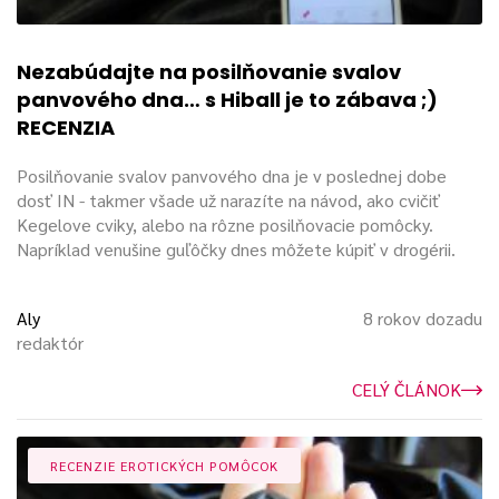
Nezabúdajte na posilňovanie svalov
panvového dna… s Hiball je to zábava ;)
RECENZIA
Posilňovanie svalov panvového dna je v poslednej dobe
dosť IN - takmer všade už narazíte na návod, ako cvičiť
Kegelove cviky, alebo na rôzne posilňovacie pomôcky.
Napríklad venušine guľôčky dnes môžete kúpiť v drogérii.
Aly
8 rokov dozadu
redaktór
CELÝ ČLÁNOK
RECENZIE EROTICKÝCH POMÔCOK