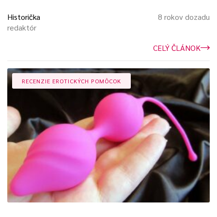
Historička
8 rokov dozadu
redaktór
CELÝ ČLÁNOK
RECENZIE EROTICKÝCH POMÔCOK