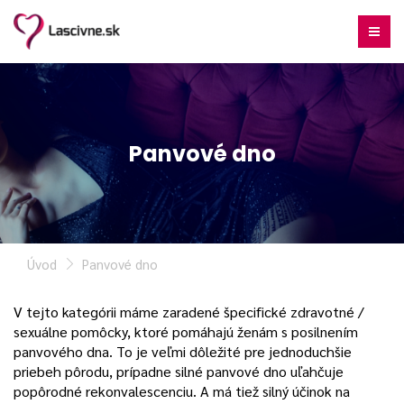
Panvové dno
Úvod
Panvové dno
V tejto kategórii máme zaradené špecifické zdravotné /
sexuálne pomôcky, ktoré pomáhajú ženám s posilnením
panvového dna. To je veľmi dôležité pre jednoduchšie
priebeh pôrodu, prípadne silné panvové dno uľahčuje
popôrodné rekonvalescenciu. A má tiež silný účinok na