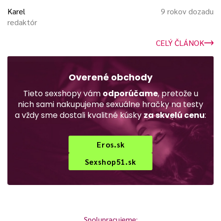
Karel
9 rokov dozadu
redaktór
CELÝ ČLÁNOK
Overené obchody
Tieto sexshopy vám
odporúčame
, pretože u
nich sami nakupujeme sexuálne hračky na testy
a vždy sme dostali kvalitné kúsky
za skvelú cenu
:
Eros.sk
Sexshop51.sk
Spolupracujeme: