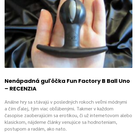
Nenápadná guľôčka Fun Factory B Ball Uno
– RECENZIA
Análne hry sa stávajú v posledných rokoch veľmi módnymi
a čím ďalej, tým viac obľúbenými. Takmer v každom
časopise zaoberajúcim sa erotikou, či už internetovom alebo
klasickom, nájdeme články venujúce sa hodnoteniam,
postupom a radám, ako nato.