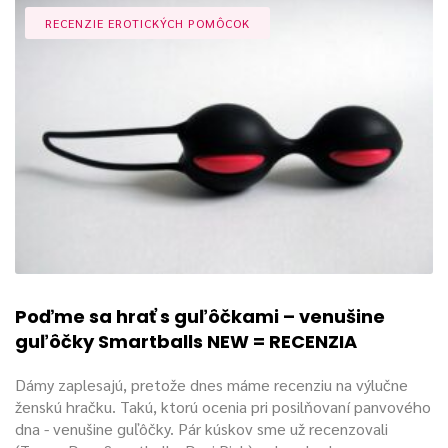
RECENZIE EROTICKÝCH POMÔCOK
Poďme sa hrať s guľôčkami – venušine
guľôčky Smartballs NEW = RECENZIA
Dámy zaplesajú, pretože dnes máme recenziu na výlučne
ženskú hračku. Takú, ktorú ocenia pri posilňovaní panvového
dna - venušine guľôčky. Pár kúskov sme už recenzovali