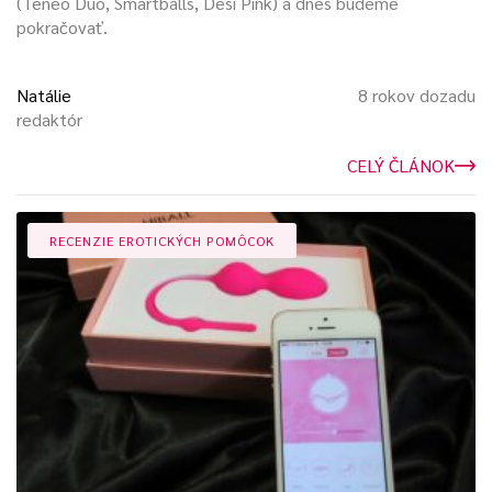
(Teneo Duo, Smartballs, Desi Pink) a dnes budeme
pokračovať.
Natálie
8 rokov dozadu
redaktór
CELÝ ČLÁNOK
RECENZIE EROTICKÝCH POMÔCOK