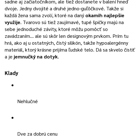
sadne aj začiatočníkom, ale tiež dostanete v balení hneď
dvoje. Jedny dvojité a druhé jedno-guľôčkové. Takže si
každá žena sama zvolí, ktoré na daný
okamih najlepšie
využije
. Tvarovo sú tiež zaujímavé, tupé špičky majú na
sebe jednoduché závity, ktoré môžu pomôcť so
zavádzaním… ale sú skôr len designovým prvkom. Prím tu
hrá, ako aj u ostatných, čistý silikón, takže hypoalergénny
materiál, ktorý krásne prijíma ľudské telo. Dá sa skvelo čistiť
a je
jemnučký na dotyk
.
Klady
Nehlučné
Dve za dobrú cenu