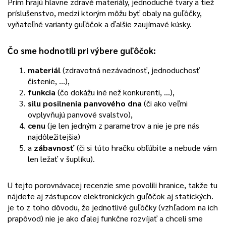
Prím hrajú hlavne zdravé materiály, jednoduché tvary a tiež
príslušenstvo, medzi ktorým môžu byť obaly na guľôčky,
vyňateľné varianty guľôčok a ďalšie zaujímavé kúsky.
Čo sme hodnotili pri výbere guľôčok:
materiál
(zdravotná nezávadnosť, jednoduchosť
čistenie, …),
funkcia
(čo dokážu iné než konkurenti, …),
silu posilnenia panvového dna
(či ako veľmi
ovplyvňujú panvové svalstvo),
cenu
(je len jedným z parametrov a nie je pre nás
najdôležitejšia)
a
zábavnosť
(či si túto hračku obľúbite a nebude vám
len ležať v šuplíku).
U tejto porovnávacej recenzie sme povolili hranice, takže tu
nájdete aj zástupcov elektronických guľôčok aj statických.
je to z toho dôvodu, že jednotlivé guľôčky (vzhľadom na ich
prapôvod) nie je ako ďalej funkčne rozvíjať a chceli sme