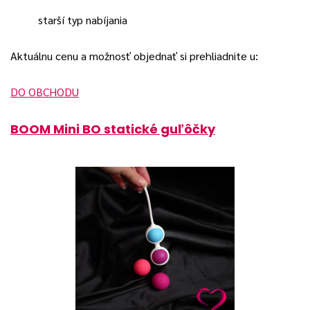
starší typ nabíjania
Aktuálnu cenu a možnosť objednať si prehliadnite u:
DO OBCHODU
BOOM Mini BO statické guľôčky