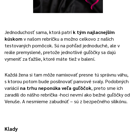
Jednoduchosť sama, ktorá patrí
k tým najlacnejším
kúskom
v našom rebríčku a možno celkovo z našich
testovaných pomôcok. Sú na pohľad jednoduché, ale v
reále premyslené, pretože jednotlivé guľôčky sa dajú
vymeniť za ťažšie, ktoré máte tiež v balení.
Každá žena si tam môže namixovať presne tú správnu váhu,
s ktorou potom bude posilnovať panvové svaly. Podobných
variácií
na trhu neponúka veľa guľôčok
, preto sme ich
zaradili do nášho rebríčka -hoci nevrní ako bežné guľôčky od
Venuše. A nesmieme zabudnúť – sú z bezpečného silikónu.
Klady