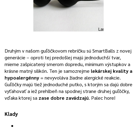
Druhým v našom guľôčkovom rebríčku sú SmartBalls z novej
generácie – oproti tej predošlej majú jednoduchší tvar,
mierne zašpicatený smerom dopredu, minimum výstupkov a
krásne matný silikón. Ten je samozrejme
lekárskej kvality a
hypoalergénny
= nevyvoláva žiadne alergické reakcie.
Guľôčky majú tiež jednoduché putko, s ktorým sa dajú dobre
vyťahovať a iež prehlbeň na spodnej strane druhej guľôčky,
vďaka ktorej sa
zase dobre zavádzajú
. Palec hore!
Klady