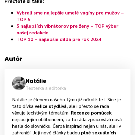
Přečtěte si také:
Vybrali sme najlepšie umelé vagíny pre mužov –
TOP 5
5 najlepších vibrátorov pre ženy – TOP výber
našej redakcie
TOP 10 – najlepšie dildá pre rok 2024
Autór
Natálie
Testerka a editorka
Natálie je členem našeho týmu již několik let. Sice je
tato dívka
velice stydlivá
, ale i přesto se ráda
věnuje lechtivým tématům.
Recenze pomůcek
nejsou jejím oblíbencem, za to ráda zpracovává nová
hesla do slovníčku. Čerpá inspiraci nejen u nás, ale i v
zahraničí. Její nové články budou
plné sexuálních