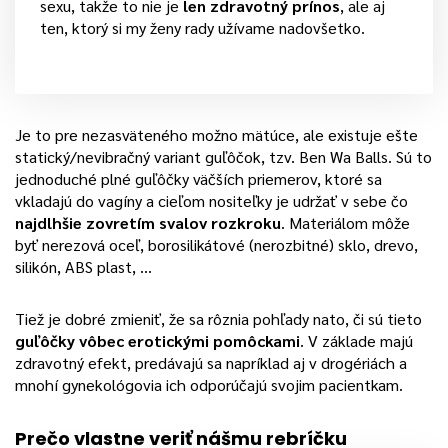
sexu, takže to nie je
len zdravotný prínos
, ale aj
ten, ktorý si my ženy rady užívame nadovšetko.
Je to pre nezasväteného možno mätúce, ale existuje ešte
statický/nevibračný variant guľôčok, tzv. Ben Wa Balls. Sú to
jednoduché plné guľôčky väčších priemerov, ktoré sa
vkladajú do vagíny a cieľom nositeľky je udržať v sebe čo
najdlhšie zovretím svalov rozkroku
. Materiálom môže
byť nerezová oceľ, borosilikátové (nerozbitné) sklo, drevo,
silikón, ABS plast, …
Tiež je dobré zmieniť, že sa rôznia pohľady nato, či sú tieto
guľôčky vôbec erotickými pomôckami
. V základe majú
zdravotný efekt, predávajú sa napríklad aj v drogériách a
mnohí gynekológovia ich odporúčajú svojim pacientkam.
Prečo vlastne veriť nášmu rebríčku