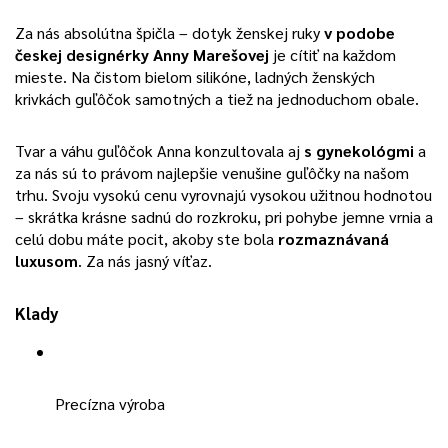
Za nás absolútna špičla – dotyk ženskej ruky
v podobe
českej designérky Anny Marešovej
je cítiť na každom
mieste. Na čistom bielom silikóne, ladných ženských
krivkách guľôčok samotných a tiež na jednoduchom obale.
Tvar a váhu guľôčok Anna konzultovala aj
s gynekológmi
a
za nás sú to právom najlepšie venušine guľôčky na našom
trhu. Svoju vysokú cenu vyrovnajú vysokou užitnou hodnotou
– skrátka krásne sadnú do rozkroku, pri pohybe jemne vrnia a
celú dobu máte pocit, akoby ste bola
rozmaznávaná
luxusom
. Za nás jasný víťaz.
Klady
Precízna výroba