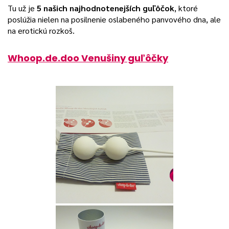
Tu už je
5 našich najhodnotenejších guľôčok
, ktoré
poslúžia nielen na posilnenie oslabeného panvového dna, ale
na erotickú rozkoš.
Whoop.de.doo Venušiny guľôčky