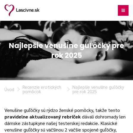
Najlepšie venušine guľôčky pre
rok 2025
Recenzie erotických
Najlepšie venušine guľôčky
Úvod
pomôcok
pre rok 2025
Venušine guľôčky sú rýdzo ženské pomôcky, takže tento
pravidelne aktualizovaný rebríček
dávali dohromady len
dámske zástupkyne našej testerskej redakcie. Klasické
venušine guľôčky sú väčšinou 2 väčšie spojené guľôčky,