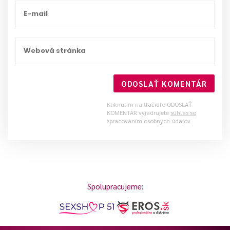
ODOSLAŤ KOMENTÁR
Kliknutím na tlačidlo ODOSLAŤ
KOMENTÁR vyjadrujete
súhlas so
spracovaním osobných údajov
Spolupracujeme: