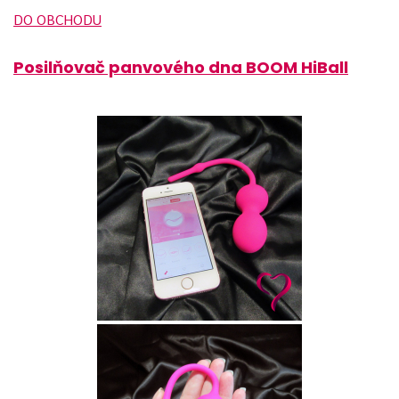
DO OBCHODU
Posilňovač panvového dna BOOM HiBall