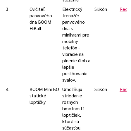
3.
Cvičiteľ
Elektrický
Silikón
Rece
panvového
trenažér
dna BOOM
panvového
HiBall
dna s
minihrami pre
mobilný
telefón -
vibrácie na
plnenie úloh a
lepšie
posilňovanie
svalov.
4.
BOOM Mini BO
Umožňujú
Silikón
Rece
statické
striedanie
loptičky
rôznych
hmotností
loptičiek,
ktoré sú
súčasťou