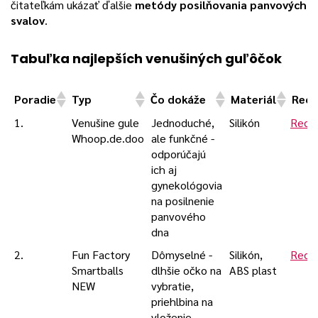
čitateľkám ukázať ďalšie
metódy posilňovania panvových
svalov
.
Tabuľka najlepších venušiných guľôčok
Poradie
Typ
Čo dokáže
Materiál
Rece
Poradie
Typ
Čo dokáže
Materiál
Rece
1.
Venušine gule
Jednoduché,
Silikón
Rece
Whoop.de.doo
ale funkčné -
odporúčajú
ich aj
gynekológovia
na posilnenie
panvového
dna
2.
Fun Factory
Dômyselné -
Silikón,
Rece
Smartballs
dlhšie očko na
ABS plast
NEW
vybratie,
priehlbina na
vloženie