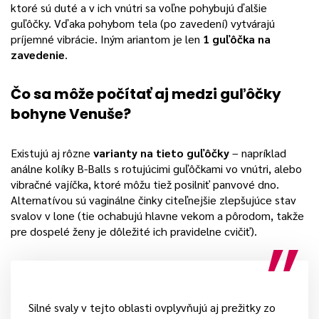
ktoré sú duté a v ich vnútri sa voľne pohybujú ďalšie
guľôčky. Vďaka pohybom tela (po zavedení) vytvárajú
príjemné vibrácie. Iným ariantom je len
1 guľôčka na
zavedenie
.
Čo sa môže počítať aj medzi guľôčky
bohyne Venuše?
Existujú aj rôzne
varianty na tieto guľôčky
– napríklad
análne kolíky B-Balls s rotujúcimi guľôčkami vo vnútri, alebo
vibračné vajíčka, ktoré môžu tiež posilniť panvové dno.
Alternatívou sú vaginálne činky citeľnejšie zlepšujúce stav
svalov v lone (tie ochabujú hlavne vekom a pôrodom, takže
pre dospelé ženy je dôležité ich pravidelne cvičiť).
Silné svaly v tejto oblasti ovplyvňujú aj prežitky zo