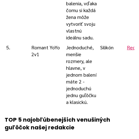
balenia, vďaka
čomu si každá
žena môže
vytvoriť svoju
vlastnú
ideálnu sadu.
5.
Romant YoYo
Jednoduché,
Silikón
Rece
2v1
menšie
rozmery, ale
hlavne, v
jednom balení
máte 2 -
jednoduchú
jednu guľôčku
a klasickú.
TOP 5 najobľúbenejších venušiných
guľôčok našej redakcie