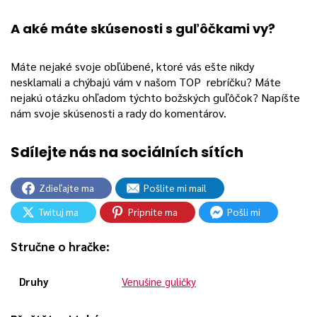
A aké máte skúsenosti s guľôčkami vy?
Máte nejaké svoje obľúbené, ktoré vás ešte nikdy
nesklamali a chýbajú vám v našom TOP rebríčku? Máte
nejakú otázku ohľadom týchto božských guľôčok? Napíšte
nám svoje skúsenosti a rady do komentárov.
Zdieľajte ma
Pošlite mi mail
Twituj ma
Pripnite ma
Pošli mi
Stručne o hračke:
Druhy
Venušine guličky