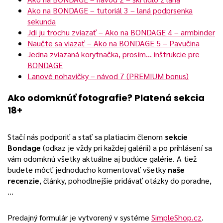
Ako na BONDAGE – tutoriál 3 – laná podprsenka
sekunda
Jdi ju trochu zviazať – Ako na BONDAGE 4 – armbinder
Naučte sa viazať – Ako na BONDAGE 5 – Pavučina
Jedna zviazaná korytnačka, prosím… inštrukcie pre
BONDAGE
Lanové nohavičky – návod 7 (PREMIUM bonus)
Ako odomknúť fotografie? Platená sekcia
18+
Stačí nás podporiť a stať sa platiacim členom
sekcie
Bondage
(odkaz je vždy pri každej galérii) a po prihlásení sa
vám odomknú všetky aktuálne aj budúce galérie. A tiež
budete môcť jednoducho komentovať všetky
naše
recenzie
, články, pohodlnejšie pridávať otázky do poradne,
…
Predajný formulár je vytvorený v systéme
SimpleShop.cz
.