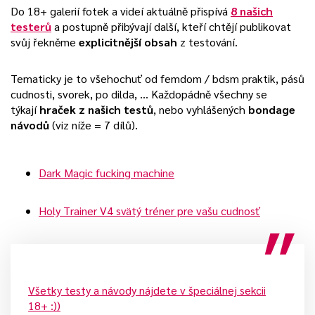
Do 18+ galerií fotek a videí aktuálně přispívá
8 našich
testerů
a postupně přibývají další, kteří chtějí publikovat
svůj řekněme
explicitnější obsah
z testování.
Tematicky je to všehochuť od femdom / bdsm praktik, pásů
cudnosti, svorek, po dilda, … Každopádně všechny se
týkají
hraček z našich testů
, nebo vyhlášených
bondage
návodů
(viz níže = 7 dílů).
Dark Magic fucking machine
Holy Trainer V4 svätý tréner pre vašu cudnosť
Všetky testy a návody nájdete v špeciálnej sekcii
18+ :))