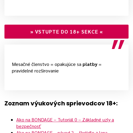
»
VSTUPTE DO 18+ SEKCE
«
Mesačné členstvo = opakujúce sa
platby
=
pravidelné rozširovanie
Zoznam výukových sprievodcov 18+:
Ako na BONDAGE – Tutoriál 0 – Základné uzly a
bezpečnosť
Ako na BONDAGE – návod 2 – škrtidlo z lana