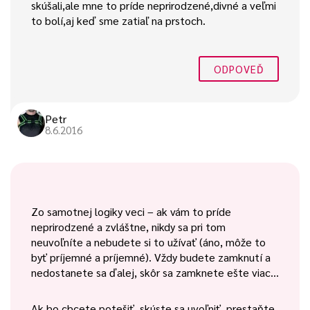
skúšali,ale mne to príde neprirodzené,divné a veľmi
to bolí,aj keď sme zatiaľ na prstoch.
ODPOVEĎ
Petr
8.6.2016
Zo samotnej logiky veci – ak vám to príde
neprirodzené a zvláštne, nikdy sa pri tom
neuvoľníte a nebudete si to užívať (áno, môže to
byť príjemné a príjemné). Vždy budete zamknutí a
nedostanete sa ďalej, skôr sa zamknete ešte viac…
Ak ho chcete potešiť, skúste sa uvoľniť, prestaňte