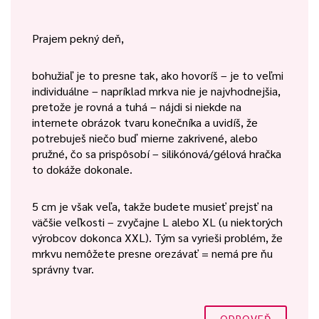
Prajem pekný deň,
bohužiaľ je to presne tak, ako hovoríš – je to veľmi
individuálne – napríklad mrkva nie je najvhodnejšia,
pretože je rovná a tuhá – nájdi si niekde na
internete obrázok tvaru konečníka a uvidíš, že
potrebuješ niečo buď mierne zakrivené, alebo
pružné, čo sa prispôsobí – silikónová/gélová hračka
to dokáže dokonale.
5 cm je však veľa, takže budete musieť prejsť na
väčšie veľkosti – zvyčajne L alebo XL (u niektorých
výrobcov dokonca XXL). Tým sa vyrieši problém, že
mrkvu nemôžete presne orezávať = nemá pre ňu
správny tvar.
ODPOVEĎ