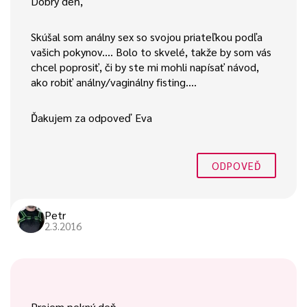
Dobrý deň,
Skúšal som análny sex so svojou priateľkou podľa
vašich pokynov…. Bolo to skvelé, takže by som vás
chcel poprosiť, či by ste mi mohli napísať návod,
ako robiť análny/vaginálny fisting….
Ďakujem za odpoveď Eva
ODPOVEĎ
Petr
2.3.2016
Prajem pekný deň,