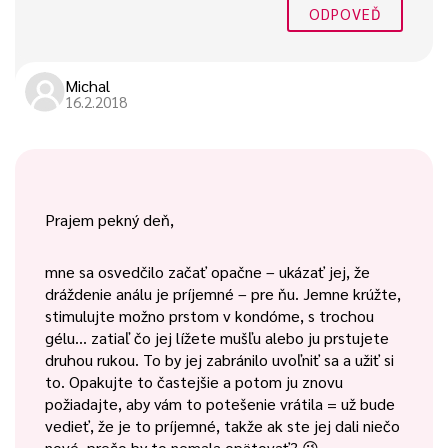
ODPOVEĎ
Michal
16.2.2018
Prajem pekný deň,
mne sa osvedčilo začať opačne – ukázať jej, že
dráždenie análu je príjemné – pre ňu. Jemne krúžte,
stimulujte možno prstom v kondóme, s trochou
gélu… zatiaľ čo jej lížete mušľu alebo ju prstujete
druhou rukou. To by jej zabránilo uvoľniť sa a užiť si
to. Opakujte to častejšie a potom ju znovu
požiadajte, aby vám to potešenie vrátila = už bude
vedieť, že je to príjemné, takže ak ste jej dali niečo
nové, prečo by to nemala opätovať? 😉