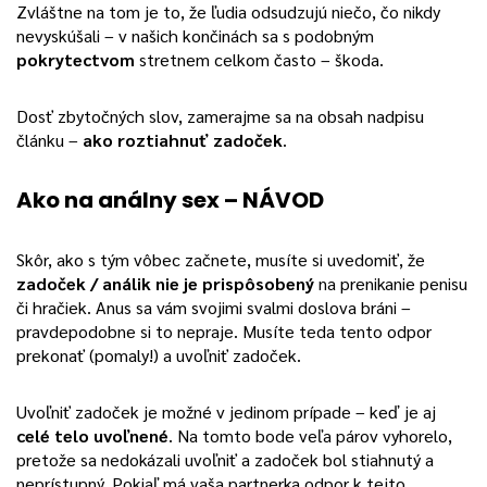
Zvláštne na tom je to, že ľudia odsudzujú niečo, čo nikdy
nevyskúšali – v našich končinách sa s podobným
pokrytectvom
stretnem celkom často – škoda.
Dosť zbytočných slov, zamerajme sa na obsah nadpisu
článku –
ako roztiahnuť zadoček
.
Ako na análny sex – NÁVOD
Skôr, ako s tým vôbec začnete, musíte si uvedomiť, že
zadoček / análik nie je prispôsobený
na prenikanie penisu
či hračiek. Anus sa vám svojimi svalmi doslova bráni –
pravdepodobne si to nepraje. Musíte teda tento odpor
prekonať (pomaly!) a uvoľniť zadoček.
Uvoľniť zadoček je možné v jedinom prípade – keď je aj
celé telo uvoľnené
. Na tomto bode veľa párov vyhorelo,
pretože sa nedokázali uvoľniť a zadoček bol stiahnutý a
neprístupný. Pokiaľ má vaša partnerka odpor k tejto