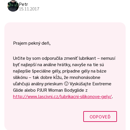
Petr
15.11.2017
Prajem pekný deň,
Určite by som odporučila zmeniť lubrikant – nemusí
byť najlepší na análne hrátky, navyše na tie sú
najlepšie špeciálne gély, prípadne gély na báze
silikónu – tak dobre kĺžu, že mnohonásobne
uľahčujú análny prieskum 🙂 Vyskúšajte Exxtreme
Glide alebo PJUR Woman Bodyglide z
http://www.lascivni.cz/lubrikacni-silikonove-gely/
.
ODPOVEĎ