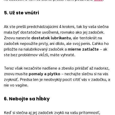
5. Už ste vnútri
Ak ste prešli predchádzajúcimi 4 krokmi, tak by vaša slečna
mala byť dostatočne uvoľnená, rovnako ako jej zadoček.
Znovu naneste
dostatok lubrikantu
, ale tentokrát na
zadoček nepoužite prsty, ani dildo, ale svoj penis. Ľahko ho
priložte na nalubrikovaný zadoček a
mierne zatlačte
– ak
ste bez problémov vkĺzli, máte vyhraté.
Teraz však nezačnite nadšene a zbesilo prirážať až nadoraz,
znovu musíte
pomaly a plytko
– nechajte slečnu si na vás
zvyknúť. Predsa len je neobvyklý pocit cítiť vás v zadočku, a
nie vo vagíne.
6. Nebojte sa hĺbky
Keď si slečna aj jej zadoček zvykli na vašu prítomnosť,