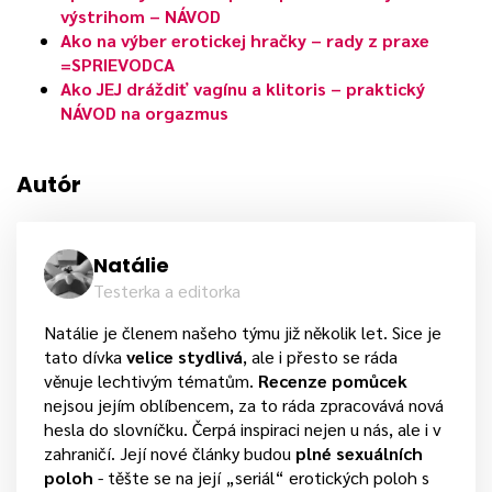
výstrihom – NÁVOD
Ako na výber erotickej hračky – rady z praxe
=SPRIEVODCA
Ako JEJ dráždiť vagínu a klitoris – praktický
NÁVOD na orgazmus
Autór
Natálie
Testerka a editorka
Natálie je členem našeho týmu již několik let. Sice je
tato dívka
velice stydlivá
, ale i přesto se ráda
věnuje lechtivým tématům.
Recenze pomůcek
nejsou jejím oblíbencem, za to ráda zpracovává nová
hesla do slovníčku. Čerpá inspiraci nejen u nás, ale i v
zahraničí. Její nové články budou
plné sexuálních
poloh
- těšte se na její „seriál“ erotických poloh s