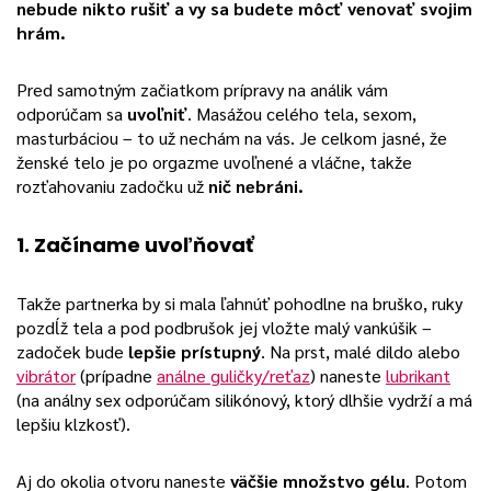
nebude nikto rušiť a vy sa budete môcť venovať svojim
hrám.
Pred samotným začiatkom prípravy na análik vám
odporúčam sa
uvoľniť
. Masážou celého tela, sexom,
masturbáciou – to už nechám na vás. Je celkom jasné, že
ženské telo je po orgazme uvoľnené a vláčne, takže
rozťahovaniu zadočku už
nič nebráni.
1. Začíname uvoľňovať
Takže partnerka by si mala ľahnúť pohodlne na bruško, ruky
pozdĺž tela a pod podbrušok jej vložte malý vankúšik –
zadoček bude
lepšie prístupný
. Na prst, malé dildo alebo
vibrátor
(prípadne
análne guličky/reťaz
) naneste
lubrikant
(na análny sex odporúčam silikónový, ktorý dlhšie vydrží a má
lepšiu klzkosť).
Aj do okolia otvoru naneste
väčšie množstvo gélu
. Potom