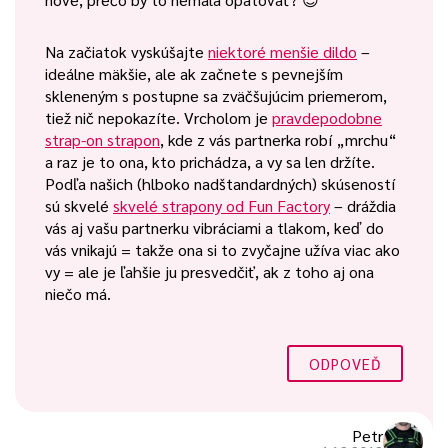
Na začiatok vyskúšajte
niektoré menšie dildo
–
ideálne mäkšie, ale ak začnete s pevnejším
skleneným s postupne sa zväčšujúcim priemerom,
tiež nič nepokazíte. Vrcholom je
pravdepodobne
strap-on strapon
, kde z vás partnerka robí „mrchu“
a raz je to ona, kto prichádza, a vy sa len držíte.
Podľa našich (hlboko nadštandardných) skúseností
sú skvelé
skvelé strapony od Fun Factory
– dráždia
vás aj vašu partnerku vibráciami a tlakom, keď do
vás vnikajú = takže ona si to zvyčajne užíva viac ako
vy = ale je ľahšie ju presvedčiť, ak z toho aj ona
niečo má.
ODPOVEĎ
Petr