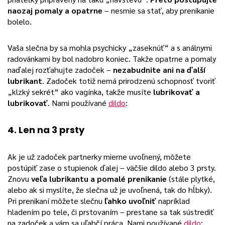
naozaj pomaly a opatrne
– nesmie sa stať, aby prenikanie
bolelo.
Vaša slečna by sa mohla psychicky „zaseknúť“ a s análnymi
radovánkami by bol nadobro koniec. Takže opatrne a pomaly
naďalej rozťahujte zadoček –
nezabudnite ani na ďalší
lubrikant
. Zadoček totiž nemá prirodzenú schopnosť tvoriť
„klzký sekrét“ ako vagínka, takže musíte
lubrikovať a
lubrikovať
. Nami používané
dildo
:
4. Len na 3 prsty
Ak je už zadoček partnerky mierne uvoľnený, môžete
postúpiť zase o stupienok ďalej – väčšie dildo alebo 3 prsty.
Znovu
veľa lubrikantu a pomalé prenikanie
(stále plytké,
alebo ak si myslíte, že slečna už je uvoľnená, tak do hĺbky).
Pri prenikaní môžete slečnu
ľahko uvoľniť
napríklad
hladením po tele, či prstovaním – prestane sa tak sústrediť
na zadoček a vám sa uľahčí práca. Nami používané
dildo
: