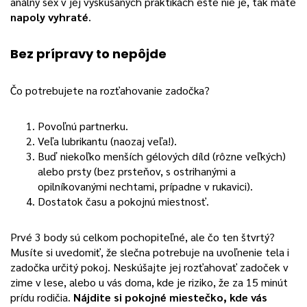
análny sex v jej vyskúšaných praktikách ešte nie je, tak máte
napoly vyhraté
.
Bez prípravy to nepôjde
Čo potrebujete na rozťahovanie zadočka?
Povoľnú partnerku.
Veľa lubrikantu (naozaj veľa!).
Buď niekoľko menších gélových díld (rôzne veľkých)
alebo prsty (bez prsteňov, s ostrihanými a
opilníkovanými nechtami, prípadne v rukavici).
Dostatok času a pokojnú miestnosť.
Prvé 3 body sú celkom pochopiteľné, ale čo ten štvrtý?
Musíte si uvedomiť, že slečna potrebuje na uvoľnenie tela i
zadočka určitý pokoj. Neskúšajte jej rozťahovať zadoček v
zime v lese, alebo u vás doma, kde je riziko, že za 15 minút
prídu rodičia.
Nájdite si pokojné miestečko, kde vás