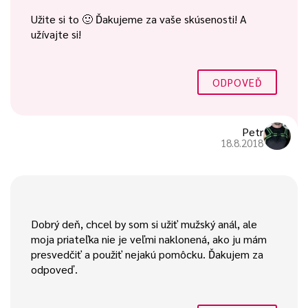
Užite si to 🙂 Ďakujeme za vaše skúsenosti! A
užívajte si!
ODPOVEĎ
Petr
18.8.2018
Dobrý deň, chcel by som si užiť mužský anál, ale
moja priateľka nie je veľmi naklonená, ako ju mám
presvedčiť a použiť nejakú pomôcku. Ďakujem za
odpoveď.