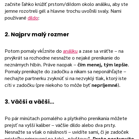
začnite ľahko krúžiť prstom/diIdom okolo análiku, aby ste
jemne rozotreli gél a hlavne trochu uvoľnili svaly. Nami
používané
dildo
:
2. Najprv malý rozmer
Potom pomaly vkĺznite do
análiku
a zase sa vráťte – na
prvýkrát sa rozhodne nesnažte o nejaké prenikanie do
neznámych hlbín. Práve naopak –
čím menej, tým lepšie
.
Pomaly prenikajte do zadočku a nikam sa neponáhľajte –
nechajte partnerku zvyknúť si na nezvyklý tlak, ktorý iste
cíti v zadočku (pre niekoho to môže byť
nepríjemné
).
3. Väčší a väčší…
Po pár minútach pomalého a plytkého prenikania môžete
prejsť na vyšší kaliber – väčšie dildo alebo dva prsty.
Nesnažte sa však o násilnosti – uvidíte sami, či je zadoček
priateľky pripravený na takú „návštevu“.
Preto postupujte