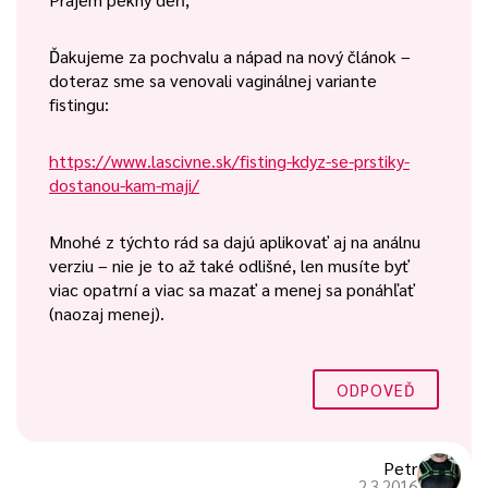
Ďakujeme za pochvalu a nápad na nový článok –
doteraz sme sa venovali vaginálnej variante
fistingu:
https://www.lascivne.sk/fisting-kdyz-se-prstiky-
dostanou-kam-maji/
Mnohé z týchto rád sa dajú aplikovať aj na análnu
verziu – nie je to až také odlišné, len musíte byť
viac opatrní a viac sa mazať a menej sa ponáhľať
(naozaj menej).
ODPOVEĎ
Petr
2.3.2016