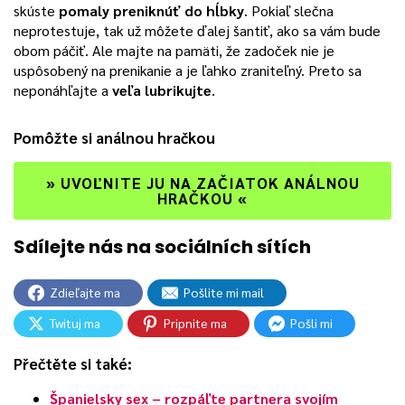
skúste
pomaly preniknúť do hĺbky
. Pokiaľ slečna
neprotestuje, tak už môžete ďalej šantiť, ako sa vám bude
obom páčiť. Ale majte na pamäti, že zadoček nie je
uspôsobený na prenikanie a je ľahko zraniteľný. Preto sa
neponáhľajte a
veľa lubrikujte
.
Pomôžte si análnou hračkou
»
UVOĽNITE JU NA ZAČIATOK ANÁLNOU
HRAČKOU
«
Zdieľajte ma
Pošlite mi mail
Twituj ma
Pripnite ma
Pošli mi
Přečtěte si také:
Španielsky sex – rozpáľte partnera svojím