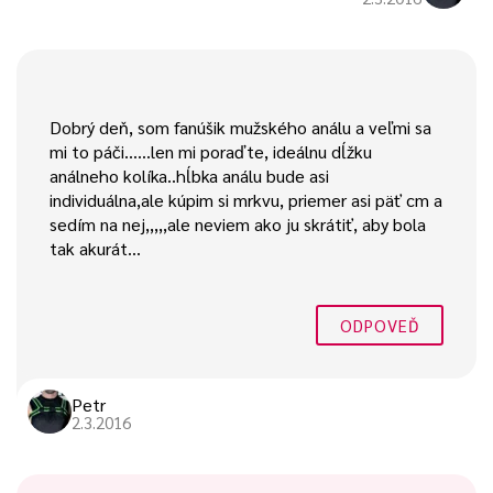
Dobrý deň, som fanúšik mužského análu a veľmi sa
mi to páči……len mi poraďte, ideálnu dĺžku
análneho kolíka..hĺbka análu bude asi
individuálna,ale kúpim si mrkvu, priemer asi päť cm a
sedím na nej,,,,,ale neviem ako ju skrátiť, aby bola
tak akurát…
ODPOVEĎ
Petr
2.3.2016