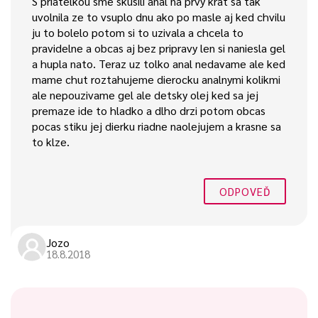
S priatelkou sme skusili anal na prvy krat sa tak
uvolnila ze to vsuplo dnu ako po masle aj ked chvilu
ju to bolelo potom si to uzivala a chcela to
pravidelne a obcas aj bez pripravy len si naniesla gel
a hupla nato. Teraz uz tolko anal nedavame ale ked
mame chut roztahujeme dierocku analnymi kolikmi
ale nepouzivame gel ale detsky olej ked sa jej
premaze ide to hladko a dlho drzi potom obcas
pocas stiku jej dierku riadne naolejujem a krasne sa
to klze.
ODPOVEĎ
Jozo
18.8.2018