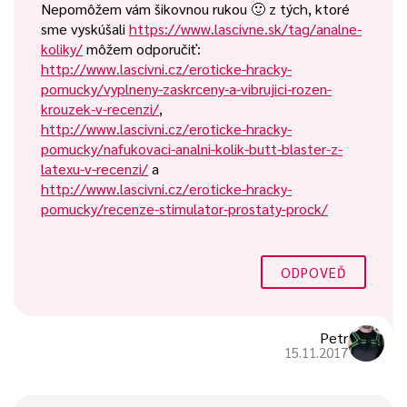
Nepomôžem vám šikovnou rukou 🙂 z tých, ktoré
sme vyskúšali
https://www.lascivne.sk/tag/analne-
koliky/
môžem odporučiť:
http://www.lascivni.cz/eroticke-hracky-
pomucky/vyplneny-zaskrceny-a-vibrujici-rozen-
krouzek-v-recenzi/
,
http://www.lascivni.cz/eroticke-hracky-
pomucky/nafukovaci-analni-kolik-butt-blaster-z-
latexu-v-recenzi/
a
http://www.lascivni.cz/eroticke-hracky-
pomucky/recenze-stimulator-prostaty-prock/
ODPOVEĎ
Petr
15.11.2017