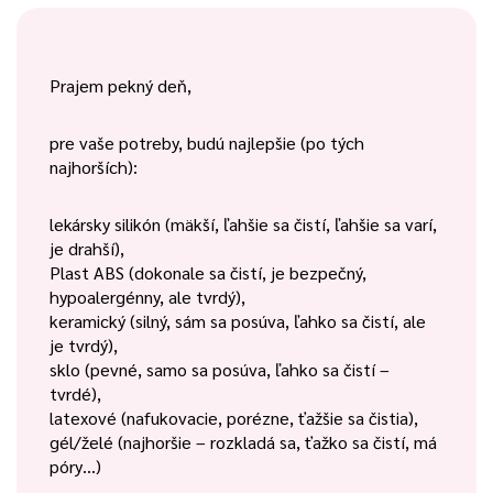
Prajem pekný deň,
pre vaše potreby, budú najlepšie (po tých
najhorších):
lekársky silikón (mäkší, ľahšie sa čistí, ľahšie sa varí,
je drahší),
Plast ABS (dokonale sa čistí, je bezpečný,
hypoalergénny, ale tvrdý),
keramický (silný, sám sa posúva, ľahko sa čistí, ale
je tvrdý),
sklo (pevné, samo sa posúva, ľahko sa čistí –
tvrdé),
latexové (nafukovacie, porézne, ťažšie sa čistia),
gél/želé (najhoršie – rozkladá sa, ťažko sa čistí, má
póry…)