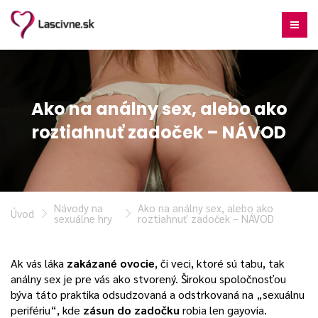
Ako na análny sex, alebo ako
roztiahnuť zadoček – NÁVOD
Návody na
Ako na análny sex, alebo ako
Úvod
sexuálne hry
roztiahnuť zadoček – NÁVOD
Ak vás láka
zakázané ovocie
, či veci, ktoré sú tabu, tak
análny sex je pre vás ako stvorený. Širokou spoločnosťou
býva táto praktika odsudzovaná a odstrkovaná na „sexuálnu
perifériu“, kde
zásun do zadočku
robia len gayovia.