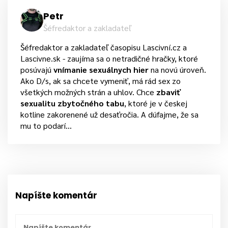
Petr
Šéfredaktor a zakladateľ
Šéfredaktor a zakladateľ časopisu Lascivní.cz a
Lascivne.sk - zaujíma sa o netradičné hračky, ktoré
posúvajú
vnímanie sexuálnych hier
na novú úroveň.
Ako D/s, ak sa chcete vymeniť, má rád sex zo
všetkých možných strán a uhlov. Chce
zbaviť
sexualitu zbytočného tabu
, ktoré je v českej
kotline zakorenené už desaťročia. A dúfajme, že sa
mu to podarí...
Napíšte komentár