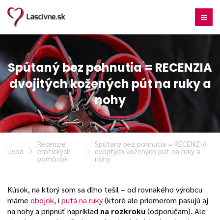
Spútaný bez pohnutia = RECENZIA
dvojitých kožených pút na ruky a
nohy
Recenzie
Spútaný bez pohnutia = RECENZIA
Úvod
erotických
dvojitých kožených pút na ruky a
pomôcok
nohy
Kúsok, na ktorý som sa dlho tešil – od rovnakého výrobcu
máme
obojok
, i
putá na ruky
(ktoré ale priemerom pasujú aj
na nohy a pripnúť napríklad
na rozkroku
(odporúčam). Ale