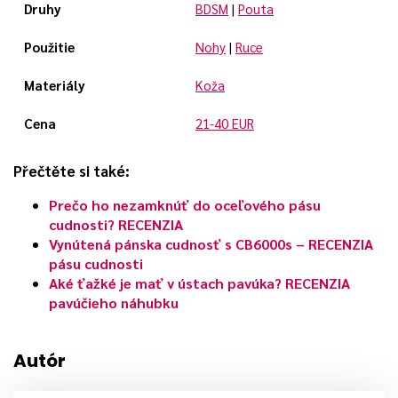
Druhy
BDSM
|
Pouta
Použitie
Nohy
|
Ruce
Materiály
Koža
Cena
21-40 EUR
Přečtěte si také:
Prečo ho nezamknúť do oceľového pásu
cudnosti? RECENZIA
Vynútená pánska cudnosť s CB6000s – RECENZIA
pásu cudnosti
Aké ťažké je mať v ústach pavúka? RECENZIA
pavúčieho náhubku
Autór