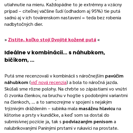
utiahnutie na mieru. Každopádne to je extrémny a vzácny
prípad – citeľnej väčšine ľudí (odhadom aj 95%) tie putá
sadnú aj v ich továrenskom nastavení = teda bez robenia
nadbytočných dier.
»
Zistite, koľko stojí Dvojité kožené putá
«
Ideálne v kombinácii… s náhubkom,
bičíkom, …
Putá sme recenzovali v kombinácii s náročnejším
pavúčim
náhubkom
(
viď nová recenzia
) a bola to náročná jazda.
Skúšali sme rôzne polohy. Na chrbte so zápästiami vo vnútri
či zvonka členkov, na bruchu v hogtie s podobnými variantmi
na členkoch, … a to samozrejme v spojení s nejakým
trýznivým dráždením – subinka mala
masážnu hlavicu
na
klitorise a prsty v kundičke, a keď som sa dostal do
submisívnej pozície ja, tak s
podviazaným penisom
a
nalubrikovanými Paninými prstami v rukavici na prostate.