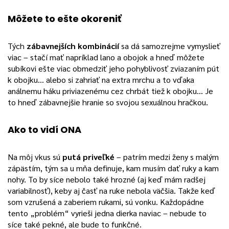
Môžete to ešte okoreniť
Tých
zábavnejších kombinácií
sa dá samozrejme vymyslieť
viac – stačí mať napríklad lano a obojok a hneď môžete
subíkovi ešte viac obmedziť jeho pohyblivosť zviazaním pút
k obojku… alebo si zahriať na extra mrchu a to vďaka
análnemu háku priviazenému cez chrbát tiež k obojku… Je
to hneď zábavnejšie hranie so svojou sexuálnou hračkou.
Ako to vidí ONA
Na môj vkus sú
putá priveľké
– patrím medzi ženy s malým
zápästím, tým sa u mňa definuje, kam musím dať ruky a kam
nohy. To by síce nebolo také hrozné (aj keď mám radšej
variabilnosť), keby aj časť na ruke nebola väčšia. Takže keď
som vzrušená a zaberiem rukami, sú vonku. Každopádne
tento „problém“ vyrieši jedna dierka naviac – nebude to
síce také pekné, ale bude to funkčné.