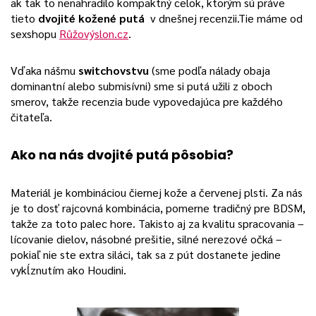
ak tak to nenahradilo kompaktný celok, ktorým sú práve
tieto
dvojité kožené putá
v dnešnej recenzii.
Tie máme od
sexshopu
Růžovýslon.cz
.
Vďaka nášmu
switchovstvu
(sme podľa nálady obaja
dominantní alebo submisívni) sme si putá užili z oboch
smerov, takže recenzia bude vypovedajúca pre každého
čitateľa.
Ako na nás dvojité putá pôsobia?
Materiál je kombináciou čiernej kože a červenej plsti. Za nás
je to dosť rajcovná kombinácia, pomerne tradičný pre BDSM,
takže za toto palec hore. Takisto aj za kvalitu spracovania –
lícovanie dielov, násobné prešitie, silné nerezové očká –
pokiaľ nie ste extra siláci, tak sa z pút dostanete jedine
vykĺznutím ako Houdini.