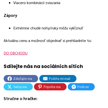
Viacero kombinácií zviazania
Zápory
Extrémne chudé nohy/ruky môžu vykĺznuť
Aktuálnu cenu a možnosť objednať si prehliadnite tu:
DO OBCHODU
Zdieľajte ma
Pošlite mi mail
Twituj ma
Pripnite ma
Pošli mi
Stručne o hračke: