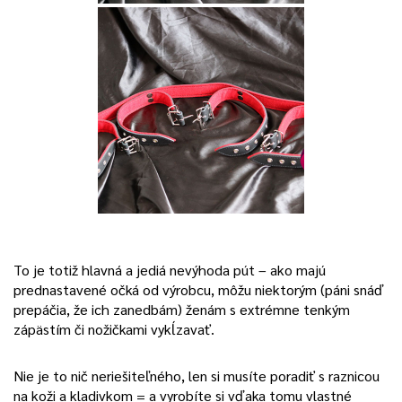
To je totiž hlavná a jediá nevýhoda pút – ako majú
prednastavené očká od výrobcu, môžu niektorým (páni snáď
prepáčia, že ich zanedbám) ženám s extrémne tenkým
zápästím či nožičkami vykĺzavať.
Nie je to nič neriešiteľného, len si musíte poradiť s raznicou
na koži a kladivkom = a vyrobíte si vďaka tomu vlastné