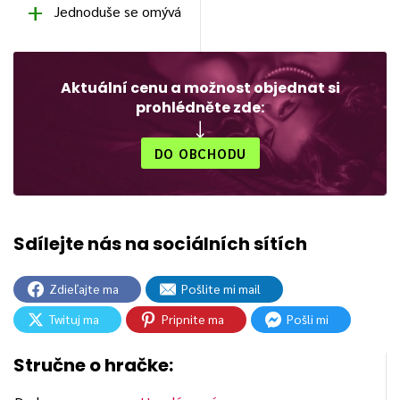
Jednoduše se omývá
Aktuální cenu a možnost objednat si
prohlédněte zde:
DO OBCHODU
Zdieľajte ma
Pošlite mi mail
Twituj ma
Pripnite ma
Pošli mi
Stručne o hračke: