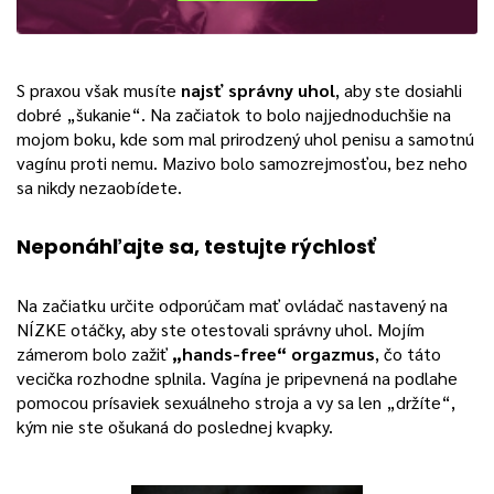
S praxou však musíte
najsť správny uhol
, aby ste dosiahli
dobré „šukanie“. Na začiatok to bolo najjednoduchšie na
mojom boku, kde som mal prirodzený uhol penisu a samotnú
vagínu proti nemu. Mazivo bolo samozrejmosťou, bez neho
sa nikdy nezaobídete.
Neponáhľajte sa, testujte rýchlosť
Na začiatku určite odporúčam mať ovládač nastavený na
NÍZKE otáčky, aby ste otestovali správny uhol. Mojím
zámerom bolo zažiť
„hands-free“ orgazmus
, čo táto
vecička rozhodne splnila. Vagína je pripevnená na podlahe
pomocou prísaviek sexuálneho stroja a vy sa len „držíte“,
kým nie ste ošukaná do poslednej kvapky.