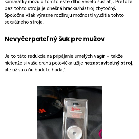
kamarátky môžu o tomto ešte dlho veselo šušťať). Pretože
bez tohto stroja je dnešná hračka/nástroj zbytočný.
Spoločne však výrazne rozširujú možnosti využitia tohto
sexuálneho stroja.
Nevyčerpateľný šuk pre mužov
Je to táto redukcia na pripájanie umelých vagín – takže
nielenže si vaša drahá polovička užije
nezastaviteľný stroj
,
ale už sa o ňu budete hádať.