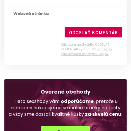
ODOSLAŤ KOMENTÁR
Kliknutím na tlačidlo ODOSLAŤ
KOMENTÁR vyjadrujete
súhlas so
spracovaním osobných údajov
Overené obchody
Tieto sexshopy vám
odporúčame
, pretože u
nich sami nakupujeme sexuálne hračky na testy
a vždy sme dostali kvalitné kúsky
za skvelú cenu
: