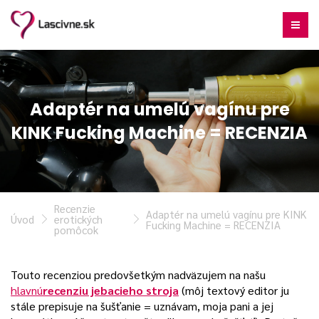
Adaptér na umelú vagínu pre
KINK Fucking Machine = RECENZIA
Recenzie
Adaptér na umelú vagínu pre KINK
Úvod
erotických
Fucking Machine = RECENZIA
pomôcok
Touto recenziou predovšetkým nadväzujem na našu
hlavnú
recenziu jebacieho stroja
(môj textový editor ju
stále prepisuje na šušťanie = uznávam, moja pani a jej