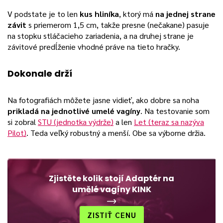
V podstate je to len
kus hliníka
, ktorý má
na jednej strane
závit
s priemerom 1,5 cm, takže presne (nečakane) pasuje
na stopku stláčacieho zariadenia, a na druhej strane je
závitové predĺženie vhodné práve na tieto hračky.
Dokonale drží
Na fotografiách môžete jasne vidieť, ako dobre sa noha
prikladá na jednotlivé umelé vagíny
. Na testovanie som
si zobral
STU (jednotka výdrže)
a len
Let (teraz sa nazýva
Pilot)
. Teda veľký robustný a menší. Obe sa výborne držia.
Zjistěte kolik stojí Adaptér na
umělé vagíny KINK
ZISTIŤ CENU