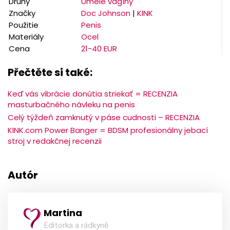
Druhy
Umelé vagíny
Značky
Doc Johnson
|
KINK
Použitie
Penis
Materiály
Ocel
Cena
21-40 EUR
Přečtěte si také:
Keď vás vibrácie donútia striekať = RECENZIA
masturbačného návleku na penis
Celý týždeň zamknutý v páse cudnosti – RECENZIA
KINK.com Power Banger = BDSM profesionálny jebací
stroj v redakčnej recenzii
Autór
Martina
Editorka a rádkyně