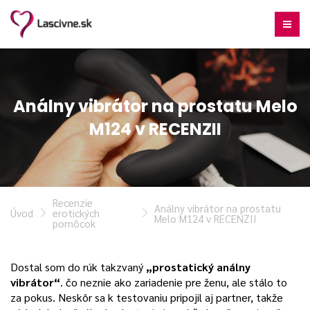
Análny vibrátor na prostatu Melo
M124 v RECENZII
Recenzie
Análny vibrátor na prostatu
Úvod
erotických
Melo M124 v RECENZII
pomôcok
Dostal som do rúk takzvaný
„prostatický análny
vibrátor“
. čo neznie ako zariadenie pre ženu, ale stálo to
za pokus. Neskôr sa k testovaniu pripojil aj partner, takže