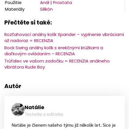
Použitie
Anál
|
Prostata
Materiály
Silikón
Přečtěte si také:
Rozťahovací análny kolík Xpander – vyplnenie vibráciami
až nadoraz = RECENZIA
Rock Swing análny kolík s erekčnými krúžkami a
diaľkovým ovládaním – RECENZIA
Trúfalec ve vašom zadočku = RECENZIA análneho
vibrátora Rude Boy
Autór
Natálie
Testerka a editorka
Natálie je členem našeho týmu již několik let. Sice je