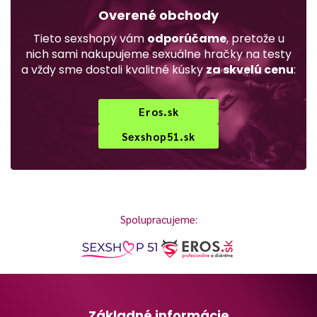
Overené obchody
Tieto sexshopy vám
odporúčame
, pretože u
nich sami nakupujeme sexuálne hračky na testy
a vždy sme dostali kvalitné kúsky
za skvelú cenu
:
Eros.sk
Sexshop51.sk
Spolupracujeme:
Základné informácie