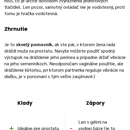
noci, čo je určite dôvodom zvýraznenia jednotlivých
tlačidiel. Len pozor, samotný ovládač nie je vodotesný, proti
tomu je hračka vodotesná.
Zhrnutie
Je to
skvelý pomocník
, ak ste pár, v ktorom žena rada
dráždi muža na prostatu. Navyše môžete použiť spodný
výstupok na dráždenie jeho perinea a prípadne držať vibrácie
na jeho semenníkoch. Neodporúčam vaginálne použitie, ale
dráždenie klitorisu, pri ktorom partnerka reguluje vibrácie na
diaľku, je v porovnaní s tým veľmi zaujímavé:)
Klady
Zápory
Len s gélmi na
Ideálne pre prostatu
vodnej báze (je to