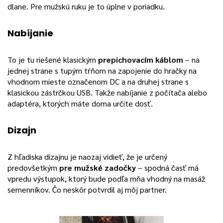
dlane. Pre mužskú ruku je to úplne v poriadku.
Nabíjanie
To je tu riešené klasickým
prepichovacím káblom
– na
jednej strane s tupým tŕňom na zapojenie do hračky na
vhodnom mieste označenom DC a na druhej strane s
klasickou zástrčkou USB. Takže nabíjanie z počítača alebo
adaptéra, ktorých máte doma určite dosť.
Dizajn
Z hľadiska dizajnu je naozaj vidieť, že je určený
predovšetkým
pre mužské zadočky
– spodná časť má
vpredu výstupok, ktorý bude podľa mňa vhodný na masáž
semenníkov. Čo neskôr potvrdil aj môj partner.