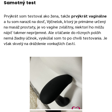
Samotný test
Prvýkrát som testoval ako žena, takže
prvýkrát vaginálne
a tu som narazil na dosť, Výčnelok, ktorý je primárne určený
na masáž prostaty, je vo vagíne zvláštny, niektorí ho môžu
nájsť takmer nepríjemné. Ale otáčanie do rôznych polôh
nemá žiadny účinok, vyskúšal som to po chvíli testovania. Je
však skvelý na dráždenie vonkajších častí.