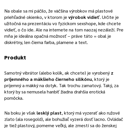
Na obale sa mi páčilo, že väčšina výrobkov má plastové
priehľadné okienko, v ktorom je
výrobok vidieť
. Určite je
užitočná na prezentáciu vo fyzickom sexshope, kde chcete
vidieť, o čo ide. Ale na internete na tom naozaj nezáleží. Pre
mňa je ideálna opačná možnosť – práve táto = obal je
diskrétny, len čierna farba, plamene a text.
Produkt
Samotný vibrátor (alebo kolík, ak chcete) je vyrobený
z
príjemného a mäkšieho čierneho silikónu
, ktorý je
príjemný a mäkký na dotyk. Tak trochu zamatový. Taký, za
ktorý by sa nemusela hanbiť žiadna drahšia erotická
pomôcka.
Na boku je však
lesklý plast
, ktorý má vyzerať ako ružové
zlato (ala rosegold), ale bohužiaľ vyzerá dosť lacno. Ovládač
je tiež plastový, pomerne veľký, ale zmestí sa do ženskej