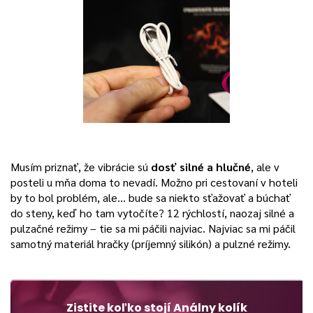
Musím priznať, že vibrácie sú
dosť silné a hlučné
, ale v
posteli u mňa doma to nevadí. Možno pri cestovaní v hoteli
by to bol problém, ale… bude sa niekto sťažovať a búchať
do steny, keď ho tam vytočíte? 12 rýchlostí, naozaj silné a
pulzačné režimy – tie sa mi páčili najviac. Najviac sa mi páčil
samotný materiál hračky (príjemný silikón) a pulzné režimy.
Zistite koľko stojí Análny kolík