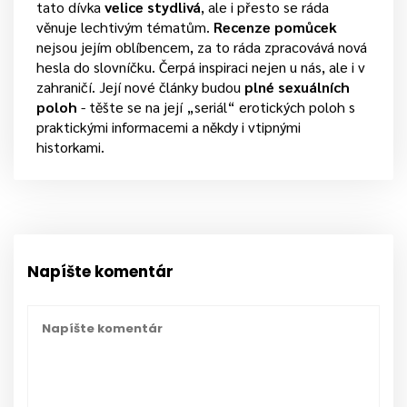
tato dívka
velice stydlivá
, ale i přesto se ráda
věnuje lechtivým tématům.
Recenze pomůcek
nejsou jejím oblíbencem, za to ráda zpracovává nová
hesla do slovníčku. Čerpá inspiraci nejen u nás, ale i v
zahraničí. Její nové články budou
plné sexuálních
poloh
- těšte se na její „seriál“ erotických poloh s
praktickými informacemi a někdy i vtipnými
historkami.
Napíšte komentár