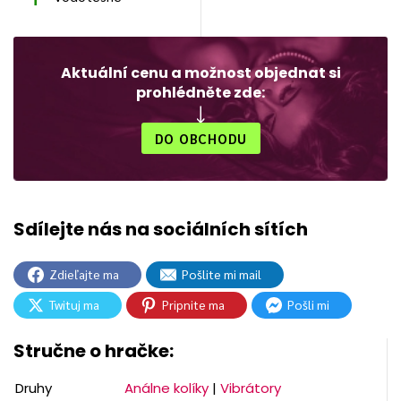
Aktuální cenu a možnost objednat si
prohlédněte zde:
DO OBCHODU
Zdieľajte ma
Pošlite mi mail
Twituj ma
Pripnite ma
Pošli mi
Stručne o hračke:
Druhy
Análne kolíky
|
Vibrátory