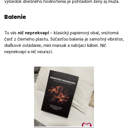
výsledok dnešného hodnotenia je pohľadom ženy aj muža.
Balenie
Tu vás
nič neprekvapí
– klasický papierový obal, vnútorná
časť z čierneho plastu. Súčasťou balenia je samotný vibrátor,
diaľkové ovládanie, mini manuál a nabíjací kábel. Nič
neprekvapí a nič neurazí.