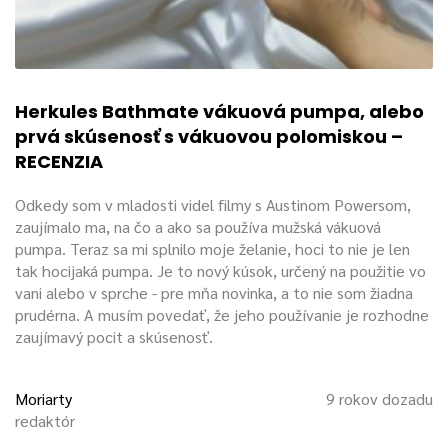
Herkules Bathmate vákuová pumpa, alebo
prvá skúsenosť s vákuovou polomiskou –
RECENZIA
Odkedy som v mladosti videl filmy s Austinom Powersom,
zaujímalo ma, na čo a ako sa používa mužská vákuová
pumpa. Teraz sa mi splnilo moje želanie, hoci to nie je len
tak hocijaká pumpa. Je to nový kúsok, určený na použitie vo
vani alebo v sprche - pre mňa novinka, a to nie som žiadna
prudérna. A musím povedať, že jeho používanie je rozhodne
zaujímavý pocit a skúsenosť.
Moriarty
9 rokov dozadu
redaktór