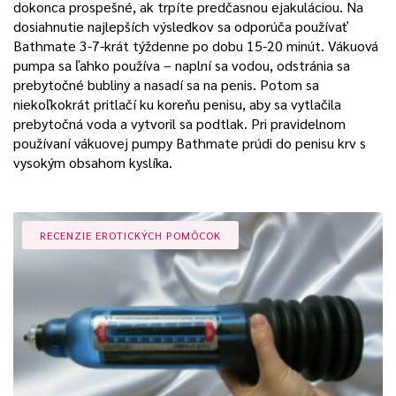
dokonca prospešné, ak trpíte predčasnou ejakuláciou. Na
dosiahnutie najlepších výsledkov sa odporúča používať
Bathmate 3-7-krát týždenne po dobu 15-20 minút. Vákuová
pumpa sa ľahko používa – naplní sa vodou, odstránia sa
prebytočné bubliny a nasadí sa na penis. Potom sa
niekoľkokrát pritlačí ku koreňu penisu, aby sa vytlačila
prebytočná voda a vytvoril sa podtlak. Pri pravidelnom
používaní vákuovej pumpy Bathmate prúdi do penisu krv s
vysokým obsahom kyslíka.
RECENZIE EROTICKÝCH POMÔCOK