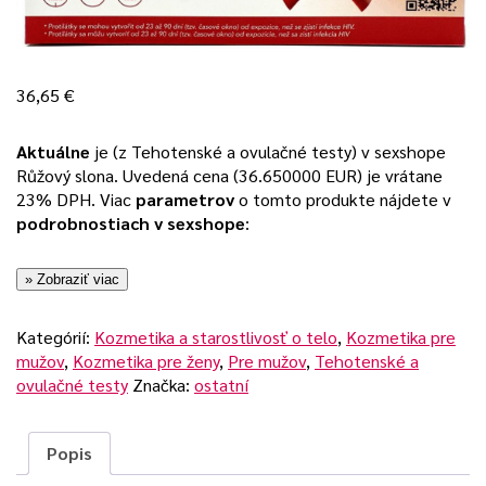
36,65
€
Aktuálne
je (z Tehotenské a ovulačné testy) v sexshope
Růžový slona. Uvedená cena (36.650000 EUR) je vrátane
23% DPH. Viac
parametrov
o tomto produkte nájdete v
podrobnostiach v sexshope
:
» Zobraziť viac
Kategórií:
Kozmetika a starostlivosť o telo
,
Kozmetika pre
mužov
,
Kozmetika pre ženy
,
Pre mužov
,
Tehotenské a
ovulačné testy
Značka:
ostatní
Popis