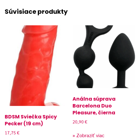
Súvisiace produkty
Análna súprava
Barcelona Duo
Pleasure, čierna
BDSM Sviečka Spicy
20,90
€
Pecker (19 cm)
17,75
€
» Zobraziť viac