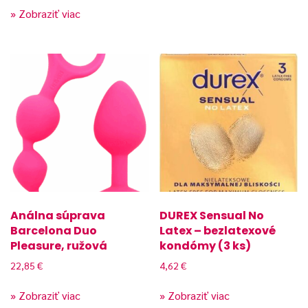
» Zobraziť viac
Análna súprava
DUREX Sensual No
Barcelona Duo
Latex – bezlatexové
Pleasure, ružová
kondómy (3 ks)
22,85
€
4,62
€
» Zobraziť viac
» Zobraziť viac