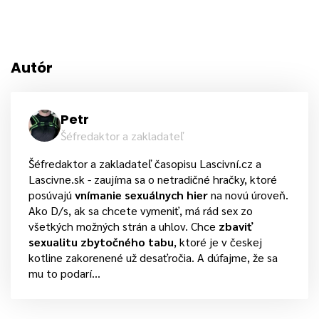
Autór
Petr
Šéfredaktor a zakladateľ
Šéfredaktor a zakladateľ časopisu Lascivní.cz a
Lascivne.sk - zaujíma sa o netradičné hračky, ktoré
posúvajú
vnímanie sexuálnych hier
na novú úroveň.
Ako D/s, ak sa chcete vymeniť, má rád sex zo
všetkých možných strán a uhlov. Chce
zbaviť
sexualitu zbytočného tabu
, ktoré je v českej
kotline zakorenené už desaťročia. A dúfajme, že sa
mu to podarí...