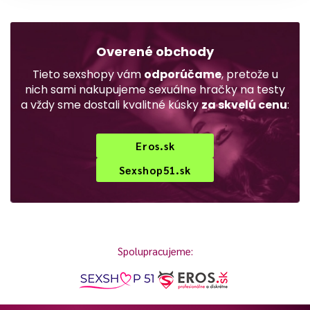
Overené obchody
Tieto sexshopy vám
odporúčame
, pretože u
nich sami nakupujeme sexuálne hračky na testy
a vždy sme dostali kvalitné kúsky
za skvelú cenu
:
Eros.sk
Sexshop51.sk
Spolupracujeme: